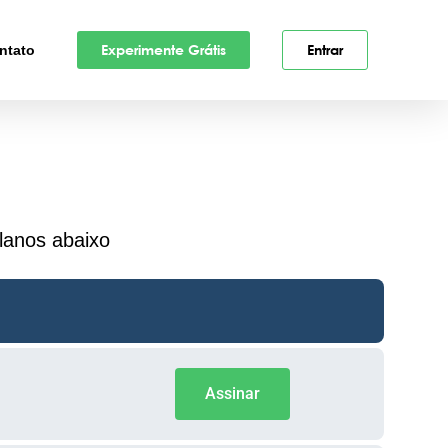
Experimente Grátis
Entrar
ntato
lanos abaixo
Assinar