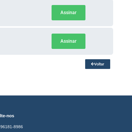
Assinar
Assinar
Voltar
lte-nos
 96181-8986